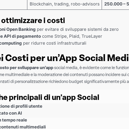
Blockchain, trading, robo-advisors
250.000 – 
 ottimizzare i costi
ioni Open Banking
per evitare di sviluppare sistemi da zero
le API di pagamento
come Stripe, Plaid, TrueLayer
 computing
per ridurre costi infrastrutturali
i Costi per un’App Social Med
costo per sviluppare un’app
social media, è evidente come le funzion
ne multimediale e la moderazione dei contenuti possano incidere sui cos
nzati di personalizzazione richiedono budget significativamente più al
he principali di un’app Social
one di profili utente
zato con AI
n tempo reale
contenuti multimediali