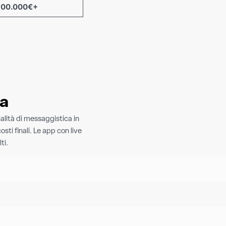
500.000€+
ia
alità di messaggistica in
ti finali. Le app con live
ti.