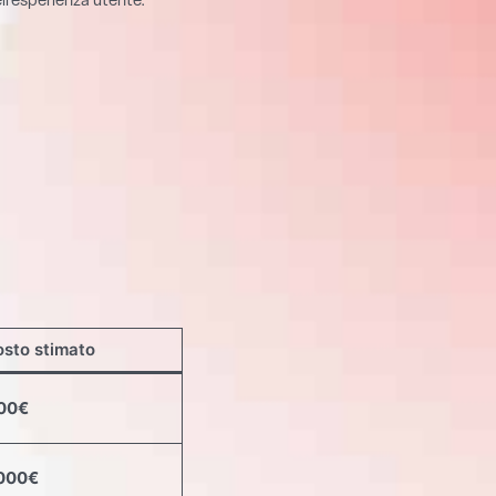
ll’esperienza utente.
sto stimato
000€
.000€