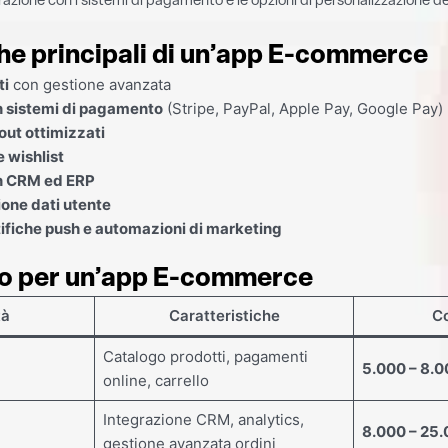
razione con i sistemi di pagamento e le opzioni di personalizzazione de
he principali di un’app E-commerce
ti
con gestione avanzata
n sistemi di pagamento
(Stripe, PayPal, Apple Pay, Google Pay)
out ottimizzati
 wishlist
n CRM ed ERP
ione dati utente
ifiche push e automazioni di marketing
o per un’app E-commerce
tà
Caratteristiche
Co
Catalogo prodotti, pagamenti
5.000 – 8.
online, carrello
Integrazione CRM, analytics,
8.000 – 25
gestione avanzata ordini