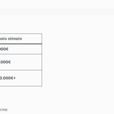
sto stimato
.000€
0.000€
00.000€+
forme