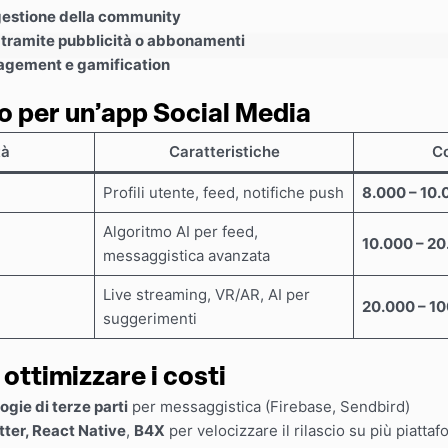
estione della community
tramite pubblicità o abbonamenti
gagement e gamification
o per un’app Social Media
tà
Caratteristiche
Co
Profili utente, feed, notifiche push
8.000 – 10
Algoritmo AI per feed,
10.000 – 2
messaggistica avanzata
Live streaming, VR/AR, AI per
20.000 – 1
suggerimenti
 ottimizzare i costi
ogie di terze parti
per messaggistica (Firebase, Sendbird)
tter, React Native
,
B4X
per velocizzare il rilascio su più piatta