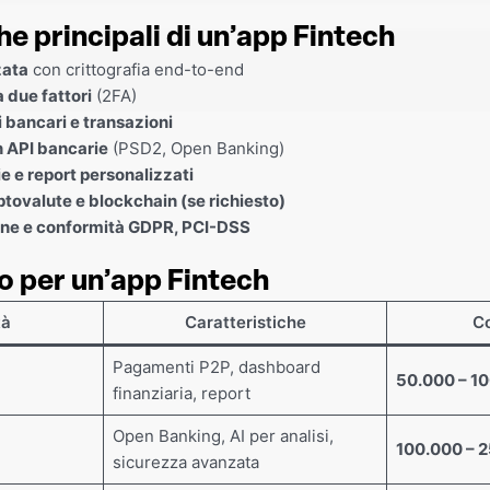
he principali di un’app Fintech
zata
con crittografia end-to-end
 due fattori
(2FA)
i bancari e transazioni
n API bancarie
(PSD2, Open Banking)
ie e report personalizzati
ptovalute e blockchain (se richiesto)
ne e conformità GDPR, PCI-DSS
o per un’app Fintech
tà
Caratteristiche
Co
Pagamenti P2P, dashboard
50.000 – 1
finanziaria, report
Open Banking, AI per analisi,
100.000 – 
sicurezza avanzata