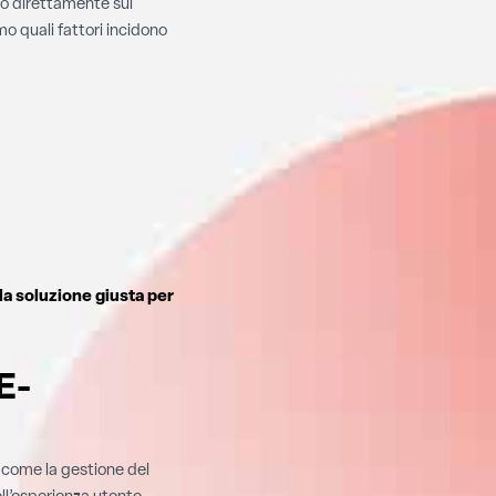
ono direttamente sul
mo quali fattori incidono
la soluzione giusta per
E-
 come la gestione del