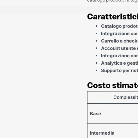
catalogo prodotti, l’integ
Caratteristic
Catalogo prodot
Integrazione co
Carrello e check
Account utente e
Integrazione co
Analytics e gest
Supporto per not
Costo stimat
Complessi
Base
Intermedia