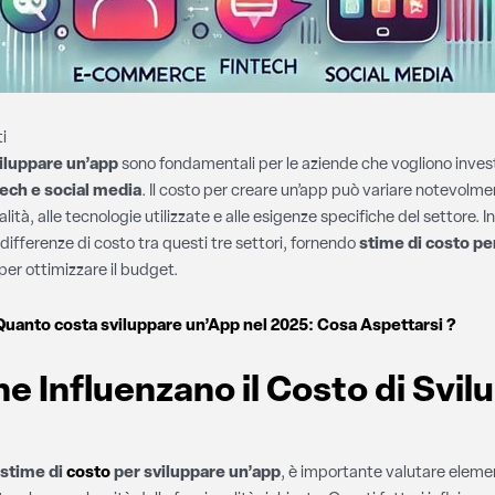
i
viluppare un’app
sono fondamentali per le aziende che vogliono investir
ech e social media
. Il costo per creare un’app può variare notevolmen
ità, alle tecnologie utilizzate e alle esigenze specifiche del settore. I
 differenze di costo tra questi tre settori, fornendo
stime di costo pe
er ottimizzare il budget.
Quanto costa sviluppare un’App nel 2025: Cosa Aspettarsi ?
che Influenzano il Costo di Svil
stime di
costo
per sviluppare un’app
, è importante valutare elemen