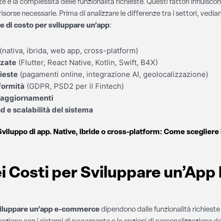
te e la complessità delle funzionalità richieste. Questi fattori influisc
risorse necessarie. Prima di analizzare le differenze tra i settori, vedia
e di costo per sviluppare un’app
:
(nativa, ibrida, web app, cross-platform)
zzate
(Flutter, React Native, Kotlin, Swift, B4X)
hieste
(pagamenti online, integrazione AI, geolocalizzazione)
formità
(GDPR, PSD2 per il Fintech)
 aggiornamenti
 e scalabilità del sistema
Sviluppo di app. Native, ibride o cross-platform: Come scegliere 
i Costi per Sviluppare un’App 
sviluppare un’app e-commerce
dipendono dalle funzionalità richieste