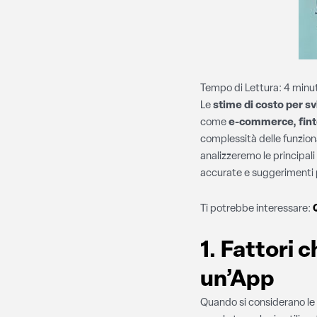
Tempo di Lettura:
4
minut
Le
stime di costo per s
come
e-commerce, fint
complessità delle funzional
analizzeremo le principali
accurate e suggerimenti p
Ti potrebbe interessare:
1. Fattori 
un’App
Quando si considerano le