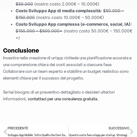
$50.000
(nostro costo 2.000€ – 10.000€)
Costo Sviluppo App di media complessità:
$50.000 –
$150.000
(nostro costo 10.000€ – 50.000€)
Costo Sviluppo App complessa (e-commerce, social, IA):
$150.000 – $500.000+
(nostro costo 50.000€ – 150.000€
+)
Conclusione
Investire nella creazione di un’app richiede una pianificazione accurata e
una comprensione chiara dei costi associati a ciascuna fase.
Collaborare con un team esperto e stabilire un budget realistico sono
elementi chiave per il successo del progetto.
Se hai bisogno di un preventivo dettagliato o desideri ulteriori
informazioni,
contattaci per una consulenza gratuita.
Precedente
S
PRECEDENTE
SUCCESSIVO
Sviluppo App Mobile: Tutto Quello che Devi Sapere
Quanto costa fare un’app per startup. Strategie per ottimizzare il budget