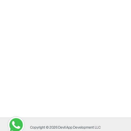
Copyright © 2026 Devil App Development LLC