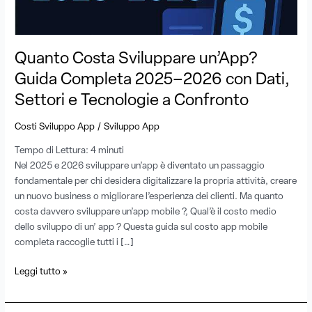
Dati,
Settori
e
Quanto Costa Sviluppare un’App?
Tecnologie
a
Guida Completa 2025–2026 con Dati,
Confronto
Settori e Tecnologie a Confronto
/
Costi Sviluppo App
Sviluppo App
Tempo di Lettura:
4
minuti
Nel 2025 e 2026 sviluppare un’app è diventato un passaggio
fondamentale per chi desidera digitalizzare la propria attività, creare
un nuovo business o migliorare l’esperienza dei clienti. Ma quanto
costa davvero sviluppare un’app mobile ?, Qual’è il costo medio
dello sviluppo di un’ app ? Questa guida sul costo app mobile
completa raccoglie tutti i […]
Leggi tutto »