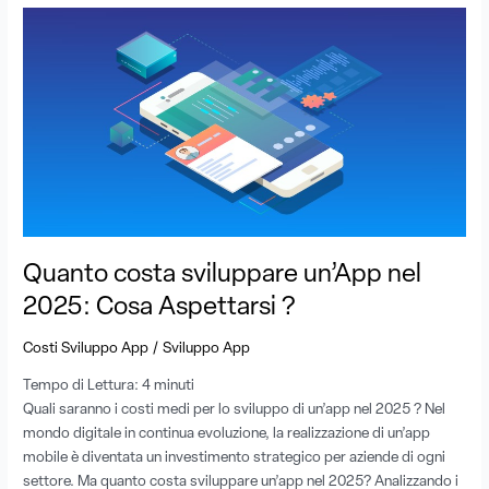
Quanto
costa
sviluppare
un’App
nel
2025:
Cosa
Aspettarsi
?
Quanto costa sviluppare un’App nel
2025: Cosa Aspettarsi ?
/
Costi Sviluppo App
Sviluppo App
Tempo di Lettura:
4
minuti
Quali saranno i costi medi per lo sviluppo di un’app nel 2025 ? Nel
mondo digitale in continua evoluzione, la realizzazione di un’app
mobile è diventata un investimento strategico per aziende di ogni
settore. Ma quanto costa sviluppare un’app nel 2025? Analizzando i