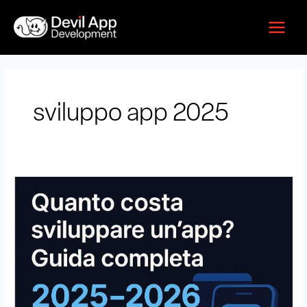
Vai
Main
al
Menu
contenuto
sviluppo app 2025
Quanto
Costa
Sviluppare
un’App?
Guida
Completa
2025–
2026
con