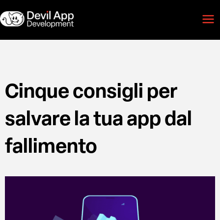
Vai
Mai
al
Men
contenuto
Cinque consigli per
salvare la tua app dal
fallimento