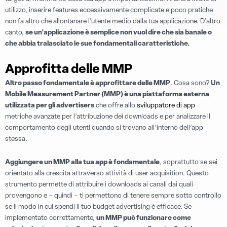
utilizzo, inserire features eccessivamente complicate e poco pratiche
non fa altro che allontanare l’utente medio dalla tua applicazione. D’altro
canto,
se un’applicazione è semplice non vuol dire che sia banale o
che abbia tralasciato le sue fondamentali caratteristiche.
Approfitta delle MMP
Altro passo fondamentale è approfittare delle MMP
. Cosa sono?
Un
Mobile Measurement Partner (MMP) è una piattaforma esterna
utilizzata per gli advertisers
che offre allo
sviluppatore di app
metriche avanzate per l’attribuzione dei downloads e per analizzare il
comportamento degli utenti quando si trovano all’interno dell’app
stessa.
Aggiungere un MMP alla tua app è fondamentale
, soprattutto se sei
orientato alla crescita attraverso attività di user acquisition. Questo
strumento permette di attribuire i downloads ai canali dai quali
provengono e – quindi – ti permettono di tenere sempre sotto controllo
se il modo in cui spendi il tuo budget advertising è efficace. Se
implementato correttamente,
un MMP può funzionare come