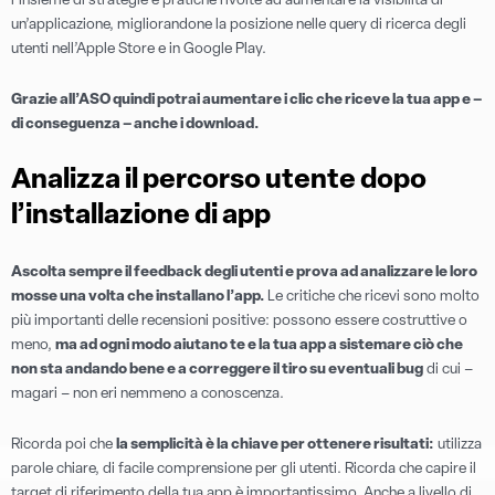
l’insieme di strategie e pratiche rivolte ad aumentare la visibilità di
un’applicazione, migliorandone la posizione nelle query di ricerca degli
utenti nell’Apple Store e in Google Play.
Grazie all’ASO quindi potrai aumentare i clic che riceve la tua app e –
di conseguenza – anche i download.
Analizza il percorso utente dopo
l’installazione di app
Ascolta sempre il feedback degli utenti e prova ad analizzare le loro
mosse una volta che installano l’app.
Le critiche che ricevi sono molto
più importanti delle recensioni positive: possono essere costruttive o
meno,
ma ad ogni modo aiutano te e la tua app a sistemare ciò che
non sta andando bene e a correggere il tiro su eventuali bug
di cui –
magari – non eri nemmeno a conoscenza.
Ricorda poi che
la semplicità è la chiave per ottenere risultati:
utilizza
parole chiare, di facile comprensione per gli utenti. Ricorda che capire il
target di riferimento della tua app è importantissimo. Anche a livello di