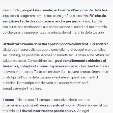
Innanzitutto,
progettala in modo pertinente all’argomento della tua
app,
senza esagerare con il testo e una grafica eccessiva.
Fa’ che sia
semplice e facile da riconoscere, anche per un bambino.
Inoltre,
assicurati che corrisponda alla combinazione di colori del tuo marchio
poiché sarà la rappresentazione principale del marchio della tua app.
Ottimizzare l’icona della tua app richiederà alcuni test.
Per mettere
alla prova l’icona della tua app ti consigliamo di eseguire un semplice
A/B testing, se possibile. Anche i cosiddetti
focus group
sono ottimi per
valutare questo. Come ultimo test,
puoi semplicemente chiedere ai
tuoi amici, colleghi e familiari un parere sincero:
il loro feedback sarà
davvero importante. Tutto ciò che devi fare è avere pronte almeno due
prototipi dell’icona della tua app e testarle su questi segmenti di
pubblico. Il prototipo che riceverà più apprezzamenti sarà
semplicemente il migliore.
Il
nome
della tua app è il campo successivo che le persone
guarderanno, poiché
si trova accanto all’icona.
Oltre al nome del tuo
marchio, qui
dovrai inserire altre parole chiave.
Ad ogni