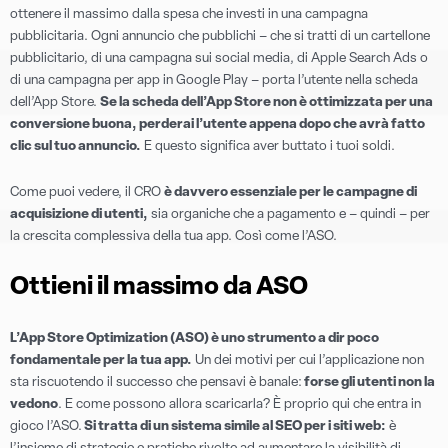
ottenere il massimo dalla spesa che investi in una campagna
pubblicitaria. Ogni annuncio che pubblichi – che si tratti di un cartellone
pubblicitario, di una campagna sui social media, di Apple Search Ads o
di una campagna per app in Google Play – porta l’utente nella scheda
dell’App Store.
Se la scheda dell’App Store non è ottimizzata per una
conversione buona, perderai l’utente appena dopo che avrà fatto
clic sul tuo annuncio.
E questo significa aver buttato i tuoi soldi.
Come puoi vedere, il CRO
è davvero essenziale per le campagne di
acquisizione di utenti,
sia organiche che a pagamento e – quindi – per
la crescita complessiva della tua app. Così come l’ASO.
Ottieni il massimo da ASO
L’App Store Optimization (ASO) è uno strumento a dir poco
fondamentale per la tua app.
Un dei motivi per cui l’applicazione non
sta riscuotendo il successo che pensavi è banale:
forse gli utenti non la
vedono
. E come possono allora scaricarla? È proprio qui che entra in
gioco l’ASO.
Si tratta di un sistema simile al SEO per i siti web:
è