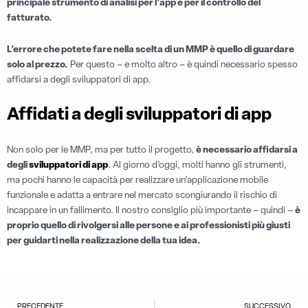
principale strumento di analisi per l’app e per il controllo del
fatturato.
L’errore che potete fare nella scelta di un MMP è quello di guardare
solo al prezzo.
Per questo – e molto altro – è quindi necessario spesso
affidarsi a degli sviluppatori di app.
Affidati a degli sviluppatori di app
Non solo per le MMP, ma per tutto il progetto,
è necessario affidarsi a
degli
sviluppatori di app
.
Al giorno d’oggi, molti hanno gli strumenti,
ma pochi hanno le capacità per realizzare un’applicazione mobile
funzionale e adatta a entrare nel mercato scongiurando il rischio di
incappare in un fallimento. Il nostro consiglio più importante – quindi –
è
proprio quello di rivolgersi alle persone e ai professionisti più giusti
per guidarti nella realizzazione della tua idea.
Precedente
S
PRECEDENTE
SUCCESSIVO