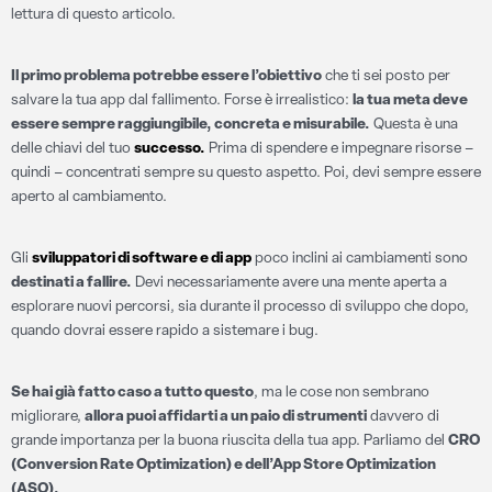
lettura di questo articolo.
Il primo problema potrebbe essere l’obiettivo
che ti sei posto per
salvare la tua app dal fallimento. Forse è irrealistico:
la tua meta deve
essere sempre raggiungibile, concreta e misurabile.
Questa è una
delle chiavi del tuo
successo.
Prima di spendere e impegnare risorse –
quindi – concentrati sempre su questo aspetto. Poi, devi sempre essere
aperto al cambiamento.
Gli
sviluppatori di software e di app
poco inclini ai cambiamenti sono
destinati a fallire.
Devi necessariamente avere una mente aperta a
esplorare nuovi percorsi, sia durante il processo di sviluppo che dopo,
quando dovrai essere rapido a sistemare i bug.
Se hai già fatto caso a tutto questo
, ma le cose non sembrano
migliorare,
allora puoi affidarti a un paio di strumenti
davvero di
grande importanza per la buona riuscita della tua app. Parliamo del
CRO
(Conversion Rate Optimization) e dell’App Store Optimization
(ASO).