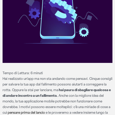
Tempo di Lettura:
6
minuti
Hai realizzato un’app ma non sta andando come pensavi. Cinque consigli
per salvare la tua app dal fallimento possono aiutarti a correggere la
rotta. Oppure la stai per lanciare, ma
hai paura di sbagliare qualcosa e
di andare incontro a un fallimento.
Anche con la migliore idea del
mondo, la tua applicazione mobile potrebbe non funzionare come
dovrebbe. I motivi possono essere molteplici: c’è una miriade di cose a
cui
pensare prima del lancio
e le proveremo a vedere insieme lungo la