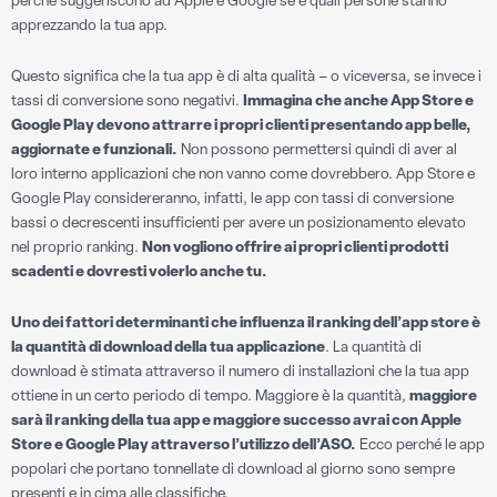
perché suggeriscono ad Apple e Google se e quali persone stanno
apprezzando la tua app.
Questo significa che la tua app è di alta qualità – o viceversa, se invece i
tassi di conversione sono negativi.
Immagina che anche App Store e
Google Play devono attrarre i propri clienti presentando app belle,
aggiornate e funzionali.
Non possono permettersi quindi di aver al
loro interno applicazioni che non vanno come dovrebbero. App Store e
Google Play considereranno, infatti, le app con tassi di conversione
bassi o decrescenti insufficienti per avere un posizionamento elevato
nel proprio ranking.
Non vogliono offrire ai propri clienti prodotti
scadenti e dovresti volerlo anche tu.
Uno dei fattori determinanti che influenza il ranking dell’app store è
la quantità di download della tua applicazione
. La quantità di
download è stimata attraverso il numero di installazioni che la tua app
ottiene in un certo periodo di tempo. Maggiore è la quantità,
maggiore
sarà il ranking della tua app e maggiore successo avrai con Apple
Store e Google Play attraverso l’utilizzo dell’ASO.
Ecco perché le app
popolari che portano tonnellate di download al giorno sono sempre
presenti e in cima alle classifiche.