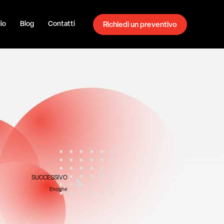
io
Blog
Contatti
Richiedi un preventivo
Successivo
SUCCESSIVO
Enoghe