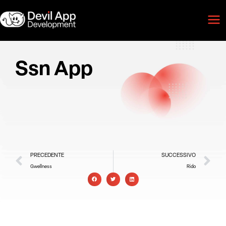
Vai
Mai
al
Men
contenuto
Ssn App
Precedente
Suc
PRECEDENTE
SUCCESSIVO
Gwellness
Rido