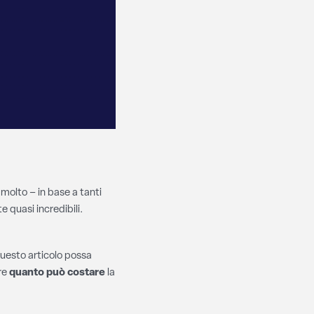
 molto – in base a tanti
e quasi incredibili.
questo articolo possa
re
quanto può costare
la