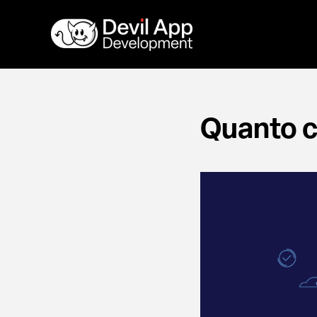
Vai
al
contenuto
Quanto c