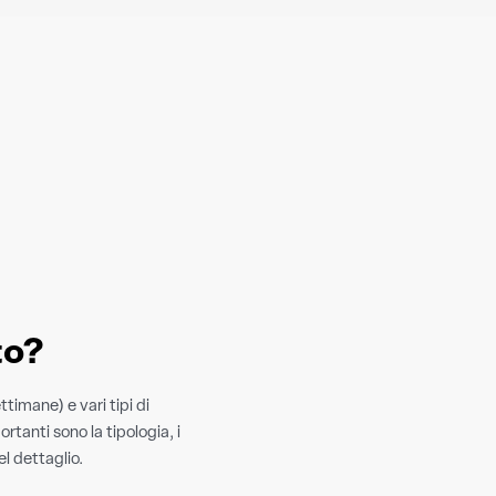
to?
imane) e vari tipi di
rtanti sono la tipologia, i
el dettaglio.