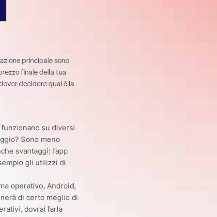
icazione principale sono
 prezzo finale della tua
 dover decidere qual è la
 funzionano su diversi
antaggio? Sono meno
che svantaggi: l’app
mpio gli utilizzi di
ma operativo, Android,
nerà di certo meglio di
rativi, dovrai farla