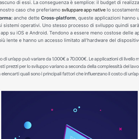
ascuno di essi. La conseguenza è semplice: il budget di realizza
 nostro caso che preferiamo
lo scostamento
sviluppare app native
forma:
anche dette
Cross-platform
, queste applicazioni hanno 
rsi sistemi operativi. Uno stesso processo di sviluppo quindi sarà 
a app su iOS e Android. Tendono a essere meno costose delle a
iù lente e hanno un accesso limitato all’hardware del dispositiv
to di un’app può variare da 1.000€ a 70.000€. Le applicazioni di livell
i prezzi per lo sviluppo variano a seconda della complessità del lavor
elencarti quali sono i principali fattori che influenzano il costo di un’ap