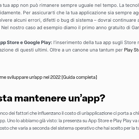
a tua app non può rimanere sempre uguale nel tempo. La tecno
idamente. Per assicurarti che la tua applicazione sia sempre agg
olvere alcuni errori, difetti o bug di sistema – dovrai continuare
. Nel nostro caso ad esempio diamo il primo anno gratuito di G
pp Store e Google Play:
l’inserimento della tua app sugli Store
azione di questi ultimi. Oltre a un canone una tantum per
Play St
me sviluppare un’app nel 2022 [Guida completa]
sta mantenere un’app?
co dei fattori che influenzano il costo di un’applicazione ci porta a chi
app. Uno lo abbiamo già visto: la presenza su App Store e Play Play va
sto che varia a seconda del sistema operativo che hai scelto per la t