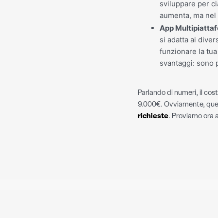
sviluppare per ci
aumenta, ma nel
App Multipiatta
si adatta ai dive
funzionare la tu
svantaggi: sono p
Parlando di numeri, il cos
9.000€. Ovviamente, quest
richieste
. Proviamo ora a 