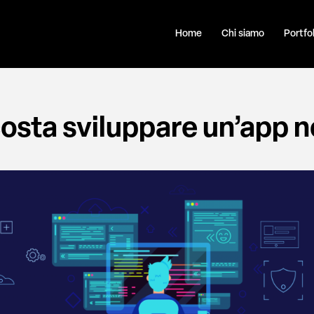
Home
Chi siamo
Portfol
osta sviluppare un’app n