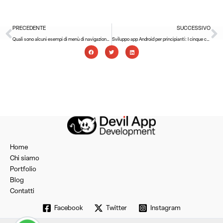
Precedente
S
PRECEDENTE
SUCCESSIVO
Quali sono alcuni esempi di menù di navigazione mobile?
Sviluppo app Android per principianti: I cinque concetti fondamentali
Home
Chi siamo
Portfolio
Blog
Contatti
Facebook
Twitter
Instagram