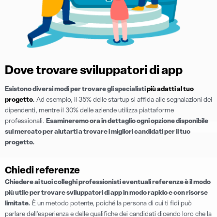
Dove trovare sviluppatori di app
Esistono diversi modi per trovare gli specialisti
più adatti al tuo
progetto
.
Ad esempio, il 35% delle startup si affida alle segnalazioni dei
dipendenti, mentre il 30% delle aziende utilizza piattaforme
professionali.
Esamineremo ora in dettaglio ogni opzione disponibile
sul mercato per aiutarti a trovare i migliori candidati per il tuo
progetto.
Chiedi referenze
Chiedere ai tuoi colleghi professionisti eventuali referenze è il modo
più utile per trovare sviluppatori di app in modo rapido e con risorse
limitate.
È un metodo potente, poiché la persona di cui ti fidi può
parlare dell’esperienza e delle qualifiche dei candidati dicendo loro che la