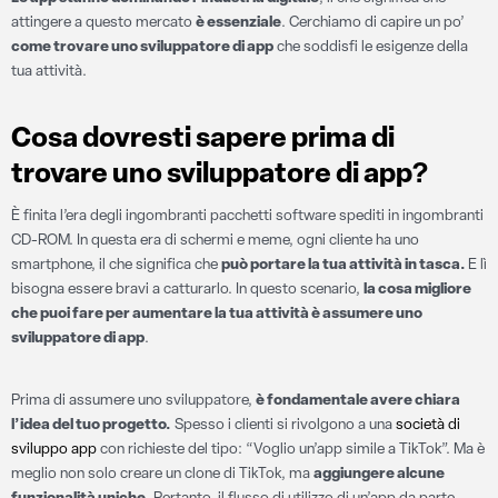
attingere a questo mercato
è essenziale
. Cerchiamo di capire un po’
come trovare uno sviluppatore di app
che soddisfi le esigenze della
tua attività.
Cosa dovresti sapere prima di
trovare uno sviluppatore di app
?
È finita l’era degli ingombranti pacchetti software spediti in ingombranti
CD-ROM. In questa era di schermi e meme, ogni cliente ha uno
smartphone, il che significa che
può portare la tua attività in tasca.
E lì
bisogna essere bravi a catturarlo. In questo scenario,
la cosa migliore
che puoi fare per aumentare la tua attività è assumere uno
sviluppatore di app
.
Prima di assumere uno sviluppatore,
è fondamentale avere chiara
l’idea del tuo progetto.
Spesso i clienti si rivolgono a una
società di
sviluppo app
con richieste del tipo: “Voglio un’app simile a TikTok”. Ma è
meglio non solo creare un clone di TikTok, ma
aggiungere alcune