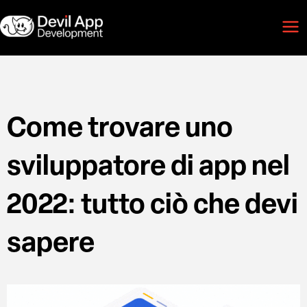
Vai
Mai
al
Men
contenuto
Come trovare uno
sviluppatore di app nel
2022: tutto ciò che devi
sapere