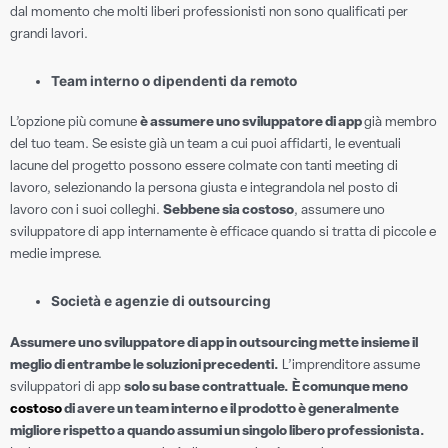
dal momento che molti liberi professionisti non sono qualificati per
grandi lavori.
Team interno o dipendenti da remoto
L’opzione più comune
è assumere uno sviluppatore di app
già membro
del tuo team. Se esiste già un team a cui puoi affidarti, le eventuali
lacune del progetto possono essere colmate con tanti meeting di
lavoro, selezionando la persona giusta e integrandola nel posto di
lavoro con i suoi colleghi.
Sebbene sia costoso
, assumere uno
sviluppatore di app internamente è efficace quando si tratta di piccole e
medie imprese.
Società e agenzie di outsourcing
Assumere uno sviluppatore di app in outsourcing mette insieme il
meglio di entrambe le soluzioni precedenti.
L’imprenditore assume
sviluppatori di app
solo su base contrattuale.
È comunque meno
costoso
di avere un team interno e il prodotto è generalmente
migliore rispetto a quando assumi un singolo libero professionista.