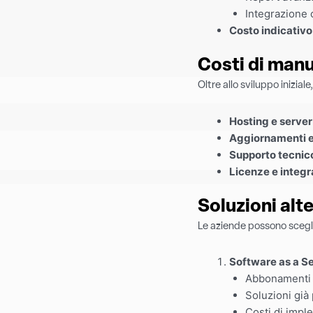
Integrazione 
Costo indicativo
Costi di man
Oltre allo sviluppo inizia
Hosting e server
Aggiornamenti e
Supporto tecnico
Licenze e integra
Soluzioni alt
Le aziende possono sceglie
Software as a S
Abbonamenti 
Soluzioni già
Costi di impl