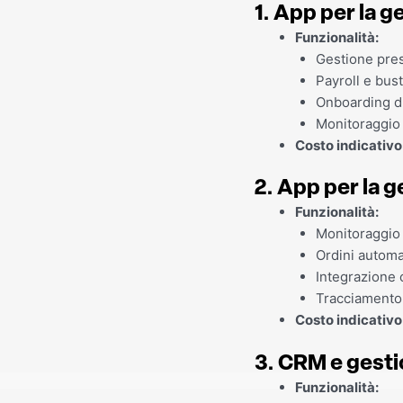
1. App per la 
Funzionalità:
Gestione pres
Payroll e bus
Onboarding di
Monitoraggio
Costo indicativo
2. App per la 
Funzionalità:
Monitoraggio 
Ordini automat
Integrazione 
Tracciamento
Costo indicativo
3. CRM e gesti
Funzionalità: