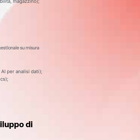
bilità, magazzino);
gestionale su misura
AI per analisi dati);
cs);
viluppo di