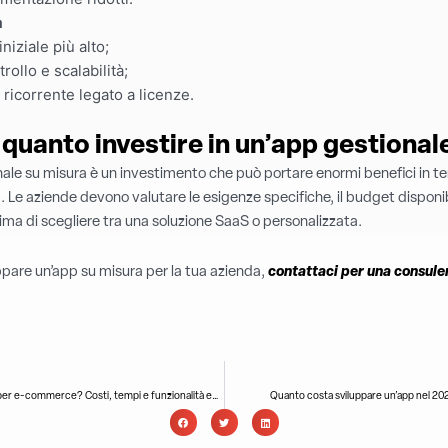
m
niziale più alto;
ollo e scalabilità;
ricorrente legato a licenze.
quanto investire in un’app gestional
ale su misura è un investimento che può portare enormi benefici in ter
 Le aziende devono valutare le esigenze specifiche, il budget disponibil
rima di scegliere tra una soluzione SaaS o personalizzata.
uppare un’app su misura per la tua azienda,
contattaci per una consule
Quanto costa sviluppare un’app per e-commerce? Costi, tempi e funzionalità essenziali
Quanto costa sviluppare un’app nel 202