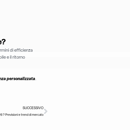
e?
mini di efficienza
e e il ritorno
nza personalizzata
.
Successivo
SUCCESSIVO
6 ? Previsioni e trend di mercato