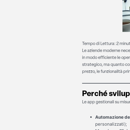
Tempo di Lettura:
2
minut
Le aziende moderne necessi
in modo efficiente le ope
strategico, ma quanto cost
prezzo, le funzionalità prin
Perché svilu
Le app gestionali su misu
Automazione dei
personalizzati);