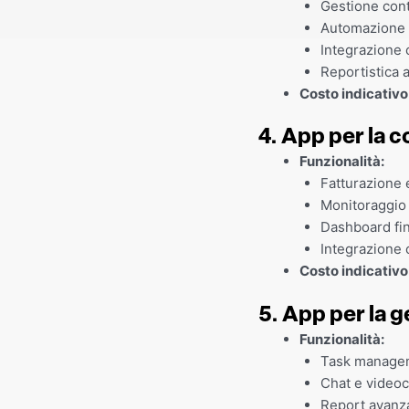
Gestione conta
Automazione 
Integrazione 
Reportistica 
Costo indicativo
4. App per la c
Funzionalità:
Fatturazione 
Monitoraggio
Dashboard fin
Integrazione 
Costo indicativo
5. App per la g
Funzionalità:
Task manage
Chat e videoc
Report avanza