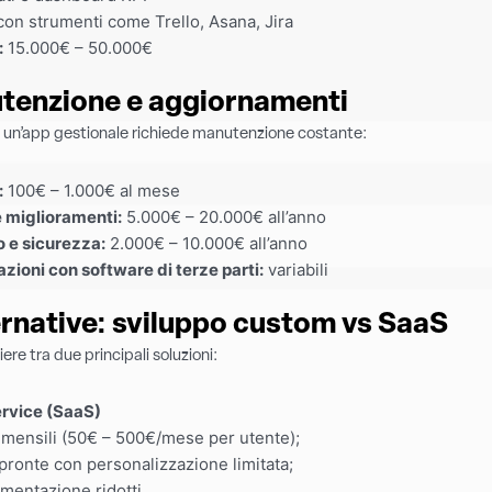
con strumenti come Trello, Asana, Jira
:
15.000€ – 50.000€
utenzione e aggiornamenti
le, un’app gestionale richiede manutenzione costante:
:
100€ – 1.000€ al mese
 miglioramenti:
5.000€ – 20.000€ all’anno
 e sicurezza:
2.000€ – 10.000€ all’anno
zioni con software di terze parti:
variabili
ernative: sviluppo custom vs SaaS
re tra due principali soluzioni:
ervice (SaaS)
mensili (50€ – 500€/mese per utente);
 pronte con personalizzazione limitata;
ementazione ridotti.