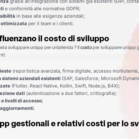
enza
grazie all’integrazione con sistemi già esistenti (ERP, conta
ti
e conformità alle normative GDPR;
sibilità
in base alle esigenze aziendali;
 ottimizzata
per il team e i clienti.
fluenzano il costo di sviluppo
ta sviluppare un’app per un’azienda ? Il
costo
per sviluppare un’app 
ti:
hieste
(reportistica avanzata, firma digitale, accesso multiutente, 
 sistemi aziendali esistenti
(SAP, Salesforce, Microsoft Dynami
zzate
(Flutter, React Native, Kotlin, Swift, Node.js, B4X);
ezione dati
(autenticazione a due fattori, crittografia);
e livelli di accesso
;
aggiornamenti.
pp gestionali e relativi costi
per lo s