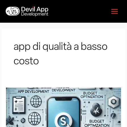
Vai
Main
al
Menu
contenuto
app di qualità a basso
costo
Come
ridurre
i
costi
di
sviluppo