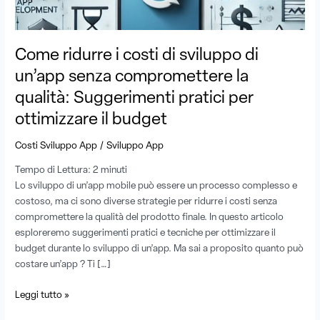
di
un’app
senza
compromettere
Come ridurre i costi di sviluppo di
la
un’app senza compromettere la
qualità:
qualità: Suggerimenti pratici per
Suggerimenti
pratici
ottimizzare il budget
per
ottimizzare
/
Costi Sviluppo App
Sviluppo App
il
Tempo di Lettura:
2
minuti
budget
Lo sviluppo di un’app mobile può essere un processo complesso e
costoso, ma ci sono diverse strategie per ridurre i costi senza
compromettere la qualità del prodotto finale. In questo articolo
esploreremo suggerimenti pratici e tecniche per ottimizzare il
budget durante lo sviluppo di un’app. Ma sai a proposito quanto può
costare un’app ? Ti […]
Leggi tutto »