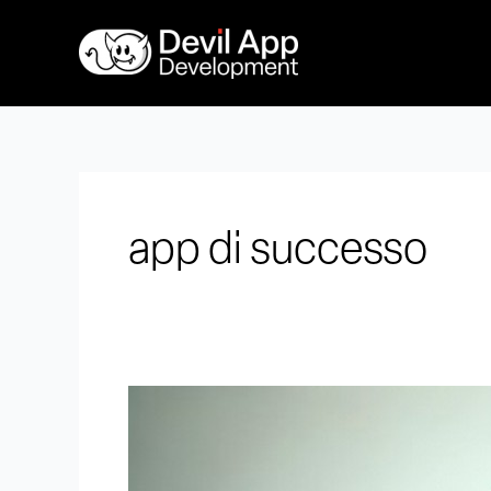
Vai
al
contenuto
app di successo
Sviluppo
App
di
Successo: