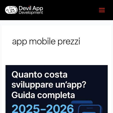
Vai
Main
al
Menu
contenuto
app mobile prezzi
Quanto
Costa
Sviluppare
un’App?
Guida
Completa
2025–
2026
con