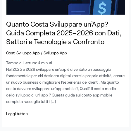
Dati,
Settori
e
Quanto Costa Sviluppare un’App?
Tecnologie
a
Guida Completa 2025–2026 con Dati,
Confronto
Settori e Tecnologie a Confronto
/
Costi Sviluppo App
Sviluppo App
Tempo di Lettura:
4
minuti
Nel 2025 e 2026 sviluppare un’app è diventato un passaggio
fondamentale per chi desidera digitalizzare la propria attività, creare
un nuovo business o migliorare l’esperienza dei clienti. Ma quanto
costa davvero sviluppare un’app mobile ?, Qual’è il costo medio
dello sviluppo di un’ app ? Questa guida sul costo app mobile
completa raccoglie tutti i […]
Leggi tutto »