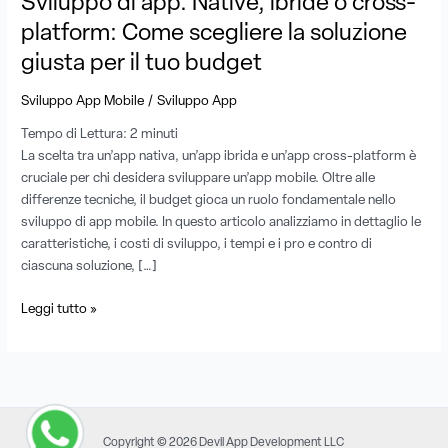
Sviluppo di app. Native, ibride o cross-
scegliere
platform: Come scegliere la soluzione
la
giusta per il tuo budget
soluzione
giusta
/
Sviluppo App Mobile
Sviluppo App
per
il
Tempo di Lettura:
2
minuti
tuo
La scelta tra un’app nativa, un’app ibrida e un’app cross-platform è
budget
cruciale per chi desidera sviluppare un’app mobile. Oltre alle
differenze tecniche, il budget gioca un ruolo fondamentale nello
sviluppo di app mobile. In questo articolo analizziamo in dettaglio le
caratteristiche, i costi di sviluppo, i tempi e i pro e contro di
ciascuna soluzione, […]
Leggi tutto »
Copyright © 2026 Devil App Development LLC