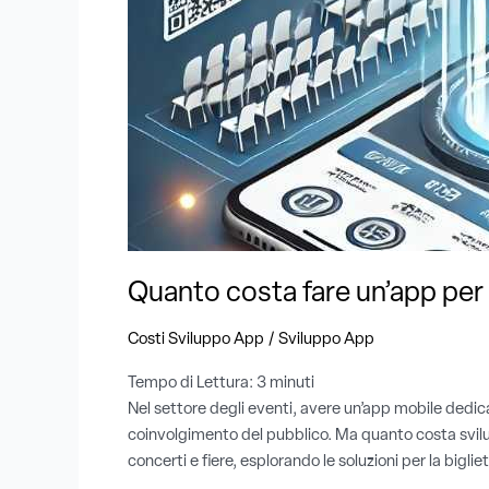
per
eventi?
Soluzioni
per
biglietteria
e
gestione
partecipanti
Quanto costa fare un’app per e
/
Costi Sviluppo App
Sviluppo App
Tempo di Lettura:
3
minuti
Nel settore degli eventi, avere un’app mobile dedica
coinvolgimento del pubblico. Ma quanto costa svilup
concerti e fiere, esplorando le soluzioni per la bigliet