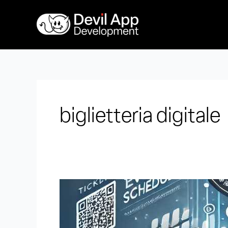
Vai
al
contenuto
biglietteria digitale
Quanto
costa
fare
un’app