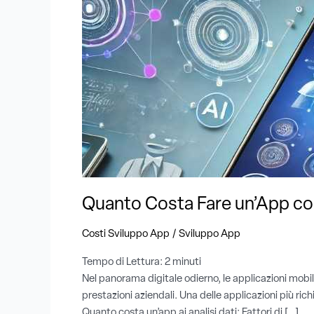
con
Integrazione
AI
per
l’Analisi
Dati
?
Quanto Costa Fare un’App con 
/
Costi Sviluppo App
Sviluppo App
Tempo di Lettura:
2
minuti
Nel panorama digitale odierno, le applicazioni mobile
prestazioni aziendali. Una delle applicazioni più ric
Quanto costa un’app ai analisi dati: Fattori di […]