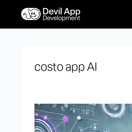
Vai
al
contenuto
costo app AI
Quanto
Costa
Fare
un’App