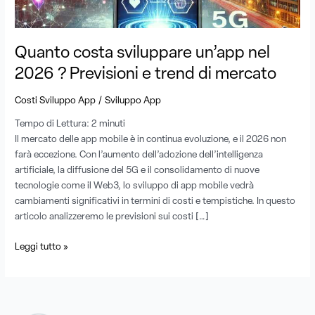
trend
di
mercato
Quanto costa sviluppare un’app nel
2026 ? Previsioni e trend di mercato
/
Costi Sviluppo App
Sviluppo App
Tempo di Lettura:
2
minuti
Il mercato delle app mobile è in continua evoluzione, e il 2026 non
farà eccezione. Con l’aumento dell’adozione dell’intelligenza
artificiale, la diffusione del 5G e il consolidamento di nuove
tecnologie come il Web3, lo sviluppo di app mobile vedrà
cambiamenti significativi in termini di costi e tempistiche. In questo
articolo analizzeremo le previsioni sui costi […]
Leggi tutto »