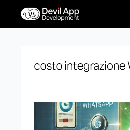
Vai
al
contenuto
costo integrazion
Costo
Sviluppo
App:
Quanto