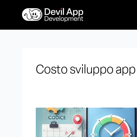
Vai
al
contenuto
Costo sviluppo app 
Costo
sviluppo
app
fattori