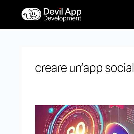
Vai
al
contenuto
creare un’app socia
Quanto
costa
creare
un’app