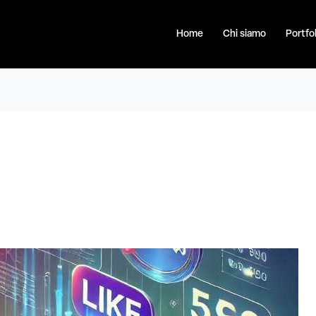
Home
Chi siamo
Portfol
l