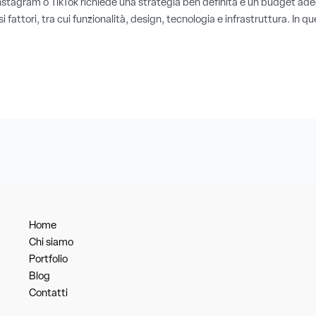
stagram o TikTok richiede una strategia ben definita e un budget adeg
fattori, tra cui funzionalità, design, tecnologia e infrastruttura. In que
Home
Chi siamo
Portfolio
Blog
Contatti