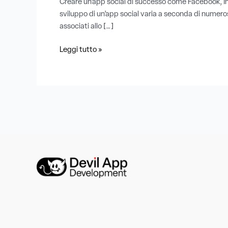
Creare un’app social di successo come Facebook, In
sviluppo di un’app social varia a seconda di numerosi 
associati allo […]
Leggi tutto »