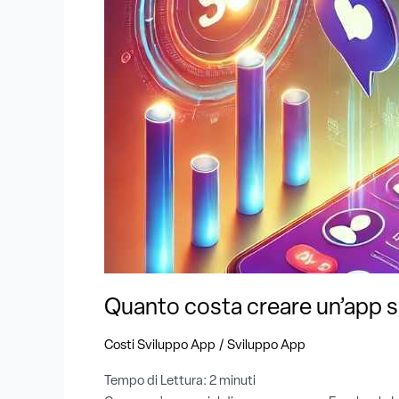
social
?
Guida
dettagliata
ai
costi
di
sviluppo
Quanto costa creare un’app soc
/
Costi Sviluppo App
Sviluppo App
Tempo di Lettura:
2
minuti