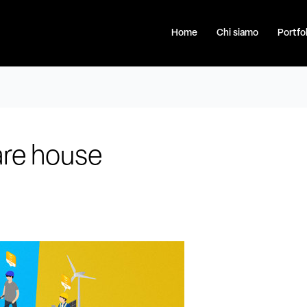
Home
Chi siamo
Portfol
ware house