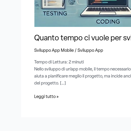
per
sviluppare
un’app
?
Tempistiche
Quanto tempo ci vuole per svi
e
fasi
/
Sviluppo App Mobile
Sviluppo App
del
processo
Tempo di Lettura:
2
minuti
Nello sviluppo di un’app mobile, il tempo necessario
aiuta a pianificare meglio il progetto, ma incide a
del progetto. […]
Leggi tutto »