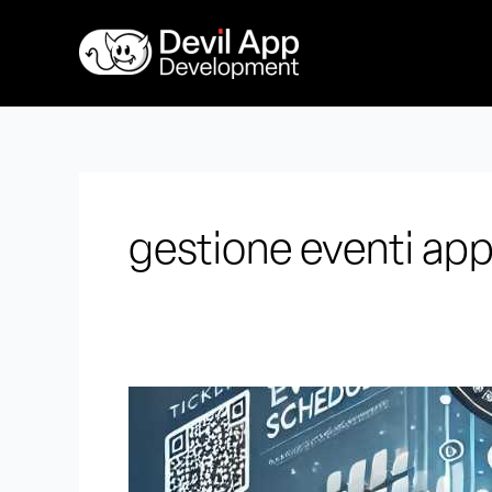
Vai
al
contenuto
gestione eventi ap
Quanto
costa
fare
un’app