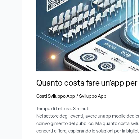
per
eventi?
Soluzioni
per
biglietteria
e
gestione
partecipanti
Quanto costa fare un’app per e
/
Costi Sviluppo App
Sviluppo App
Tempo di Lettura:
3
minuti
Nel settore degli eventi, avere un’app mobile dedica
coinvolgimento del pubblico. Ma quanto costa svilup
concerti e fiere, esplorando le soluzioni per la bigliet