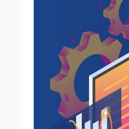
sviluppo
di
app
mobile
del
2022