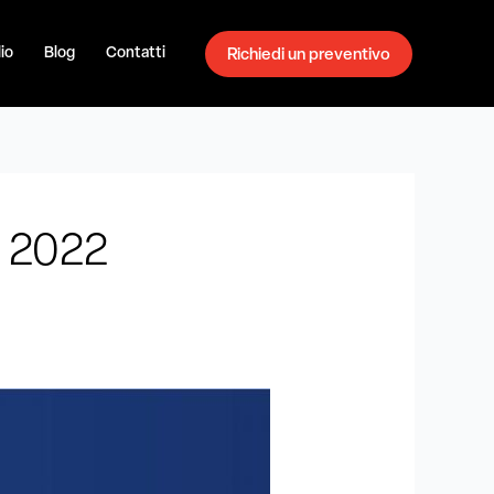
io
Blog
Contatti
Richiedi un preventivo
el 2022