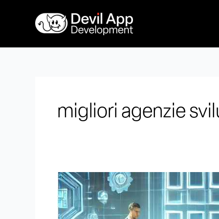
Vai
al
contenuto
migliori agenzie sv
Agenzie
di
Sviluppo
App