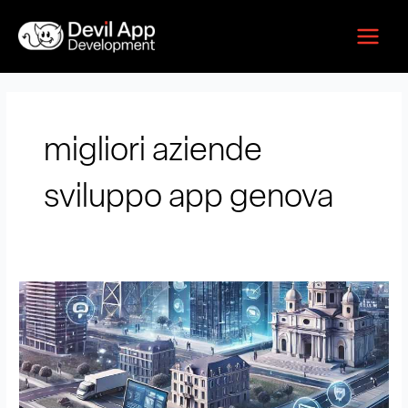
Vai
Main
al
Menu
contenuto
migliori aziende
sviluppo app genova
Sviluppo
app
a
Genova:
Guida
alla