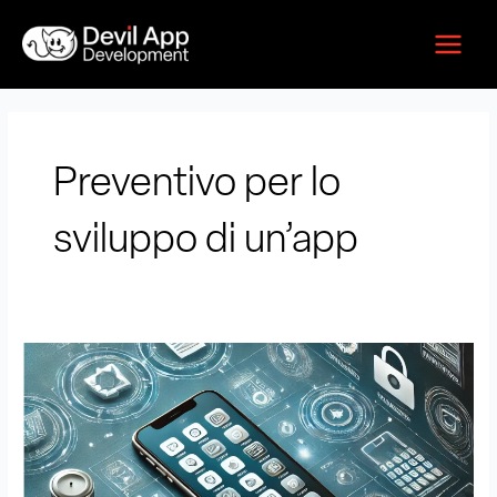
Vai
Main
al
Menu
contenuto
Preventivo per lo
sviluppo di un’app
Preventivo
per
lo
sviluppo
di
un’app