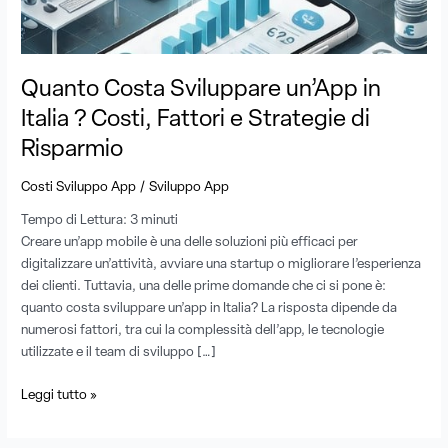
?
Costi,
Fattori
e
Quanto Costa Sviluppare un’App in
Strategie
di
Italia ? Costi, Fattori e Strategie di
Risparmio
Risparmio
/
Costi Sviluppo App
Sviluppo App
Tempo di Lettura:
3
minuti
Creare un’app mobile è una delle soluzioni più efficaci per
digitalizzare un’attività, avviare una startup o migliorare l’esperienza
dei clienti. Tuttavia, una delle prime domande che ci si pone è:
quanto costa sviluppare un’app in Italia? La risposta dipende da
numerosi fattori, tra cui la complessità dell’app, le tecnologie
utilizzate e il team di sviluppo […]
Leggi tutto »