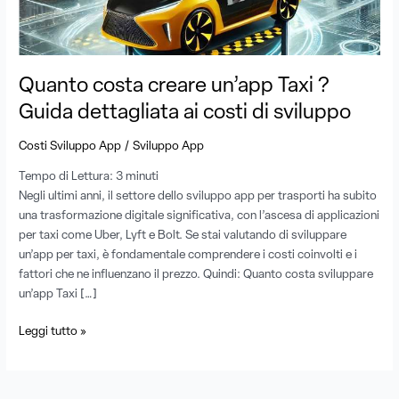
Guida
dettagliata
ai
costi
di
Quanto costa creare un’app Taxi ?
sviluppo
Guida dettagliata ai costi di sviluppo
/
Costi Sviluppo App
Sviluppo App
Tempo di Lettura:
3
minuti
Negli ultimi anni, il settore dello sviluppo app per trasporti ha subito
una trasformazione digitale significativa, con l’ascesa di applicazioni
per taxi come Uber, Lyft e Bolt. Se stai valutando di sviluppare
un’app per taxi, è fondamentale comprendere i costi coinvolti e i
fattori che ne influenzano il prezzo. Quindi: Quanto costa sviluppare
un’app Taxi […]
Leggi tutto »