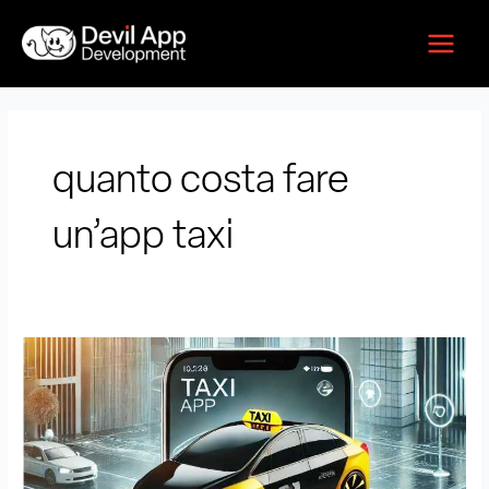
Vai
Main
al
Menu
contenuto
quanto costa fare
un’app taxi
Quanto
costa
creare
un’app
Taxi
?