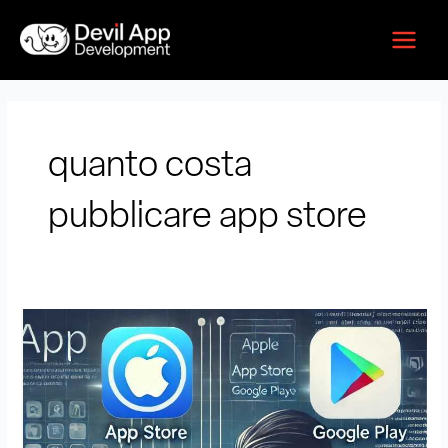
Vai
Main
al
Menu
contenuto
quanto costa
pubblicare app store
Quanto
costa
pubblicare
un’app
su
App