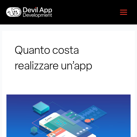
Vai
Main
al
Menu
contenuto
Quanto costa
realizzare un’app
Quanto
costa
sviluppare
un’App
nel
2025: