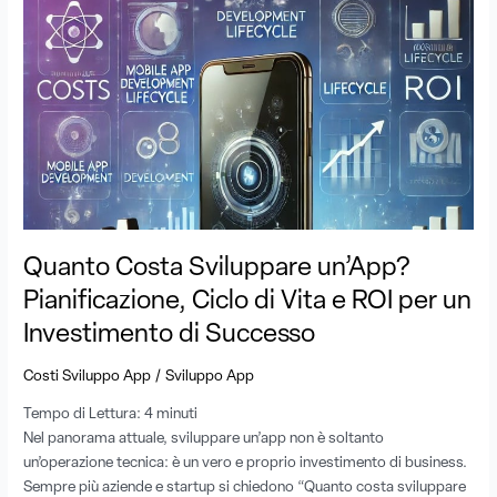
Quanto
Costa
Sviluppare
un’App?
Pianificazione,
Ciclo
di
Vita
e
ROI
per
Quanto Costa Sviluppare un’App?
un
Pianificazione, Ciclo di Vita e ROI per un
Investimento
di
Investimento di Successo
Successo
/
Costi Sviluppo App
Sviluppo App
Tempo di Lettura:
4
minuti
Nel panorama attuale, sviluppare un’app non è soltanto
un’operazione tecnica: è un vero e proprio investimento di business.
Sempre più aziende e startup si chiedono “Quanto costa sviluppare