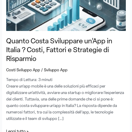
in
Italia
?
Costi,
Fattori
e
Quanto Costa Sviluppare un’App in
Strategie
di
Italia ? Costi, Fattori e Strategie di
Risparmio
Risparmio
/
Costi Sviluppo App
Sviluppo App
Tempo di Lettura:
3
minuti
Creare un’app mobile è una delle soluzioni più efficaci per
digitalizzare un’attività, avviare una startup o migliorare l’esperienza
dei clienti. Tuttavia, una delle prime domande che ci si pone è:
quanto costa sviluppare un’app in Italia? La risposta dipende da
numerosi fattori, tra cui la complessità dell’app, le tecnologie
utilizzate e il team di sviluppo […]
Leggi tutto »