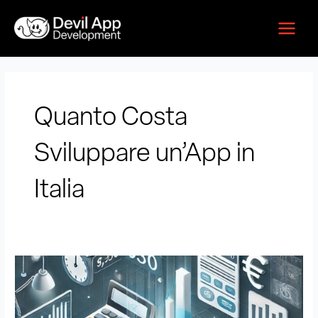
Vai
Main
al
Menu
contenuto
Quanto Costa
Sviluppare un’App in
Italia
Quanto
Costa
Sviluppare
un’App