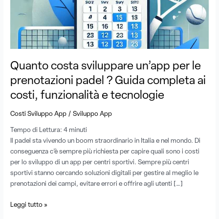
prenotazioni
padel
?
Guida
completa
ai
Quanto costa sviluppare un’app per le
costi,
funzionalità
prenotazioni padel ? Guida completa ai
e
costi, funzionalità e tecnologie
tecnologie
/
Costi Sviluppo App
Sviluppo App
Tempo di Lettura:
4
minuti
Il padel sta vivendo un boom straordinario in Italia e nel mondo. Di
conseguenza c’è sempre più richiesta per capire quali sono i costi
per lo sviluppo di un app per centri sportivi. Sempre più centri
sportivi stanno cercando soluzioni digitali per gestire al meglio le
prenotazioni dei campi, evitare errori e offrire agli utenti […]
Leggi tutto »