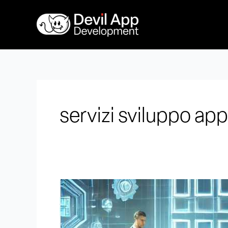
Vai
al
contenuto
servizi sviluppo app
Agenzie
di
Sviluppo
App