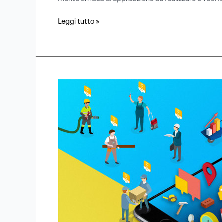
Leggi tutto »
Sviluppo
Mobile:
Cosa
Cercare
in
una
Software
House
?