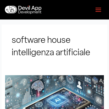
Vai
Main
al
Menu
contenuto
software house
intelligenza artificiale
Sviluppo
App
con
IA
Integrata:
il