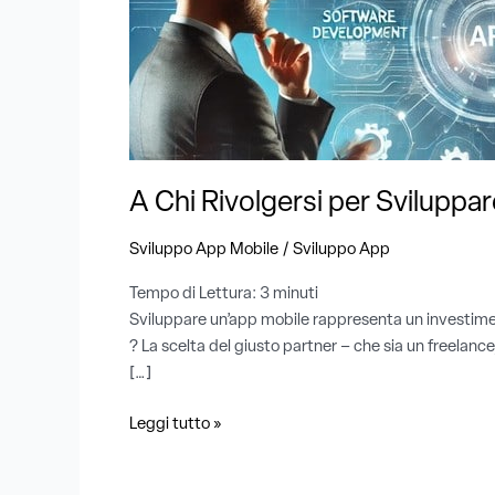
Sviluppare
un’App
A Chi Rivolgersi per Sviluppa
/
Sviluppo App Mobile
Sviluppo App
Tempo di Lettura:
3
minuti
Sviluppare un’app mobile rappresenta un investimento
? La scelta del giusto partner – che sia un freelanc
[…]
Leggi tutto »