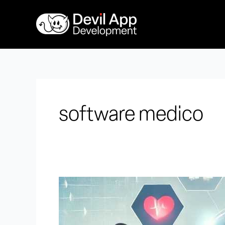
Vai
al
contenuto
software medico
App
per
la
Sanità: