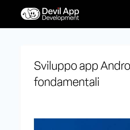
Vai
al
contenuto
Sviluppo app Android
fondamentali
Sviluppo
app