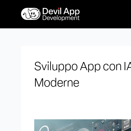
Vai
al
contenuto
Sviluppo App con IA 
Moderne
Sviluppo
App