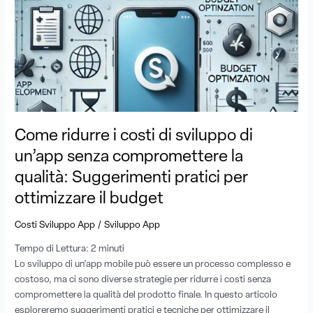
ridurre
i
costi
di
sviluppo
di
un’app
senza
compromettere
Come ridurre i costi di sviluppo di
la
un’app senza compromettere la
qualità:
qualità: Suggerimenti pratici per
Suggerimenti
pratici
ottimizzare il budget
per
ottimizzare
/
Costi Sviluppo App
Sviluppo App
il
Tempo di Lettura:
2
minuti
budget
Lo sviluppo di un’app mobile può essere un processo complesso e
costoso, ma ci sono diverse strategie per ridurre i costi senza
compromettere la qualità del prodotto finale. In questo articolo
esploreremo suggerimenti pratici e tecniche per ottimizzare il