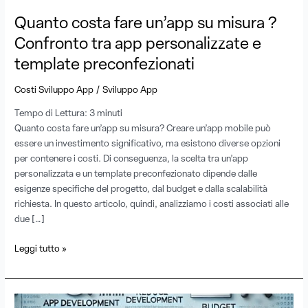
app
Quanto costa fare un’app su misura ?
personalizzate
Confronto tra app personalizzate e
e
template
template preconfezionati
preconfezionati
/
Costi Sviluppo App
Sviluppo App
Tempo di Lettura:
3
minuti
Quanto costa fare un’app su misura? Creare un’app mobile può
essere un investimento significativo, ma esistono diverse opzioni
per contenere i costi. Di conseguenza, la scelta tra un’app
personalizzata e un template preconfezionato dipende dalle
esigenze specifiche del progetto, dal budget e dalla scalabilità
richiesta. In questo articolo, quindi, analizziamo i costi associati alle
due […]
Leggi tutto »
Come