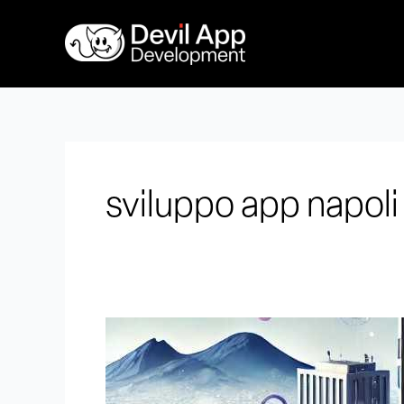
Vai
al
contenuto
sviluppo app napoli
Sviluppo
app
a
Napoli: