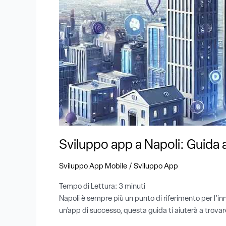
Guida
alla
scelta
del
partner
giusto
Sviluppo app a Napoli: Guida a
/
Sviluppo App Mobile
Sviluppo App
Tempo di Lettura:
3
minuti
Napoli è sempre più un punto di riferimento per l’in
un’app di successo, questa guida ti aiuterà a trovare