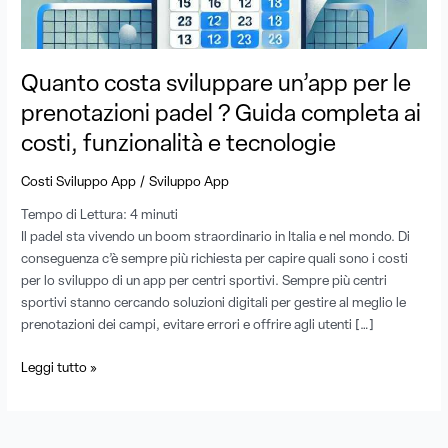
Guida
completa
ai
Quanto costa sviluppare un’app per le
costi,
funzionalità
prenotazioni padel ? Guida completa ai
e
costi, funzionalità e tecnologie
tecnologie
/
Costi Sviluppo App
Sviluppo App
Tempo di Lettura:
4
minuti
Il padel sta vivendo un boom straordinario in Italia e nel mondo. Di
conseguenza c’è sempre più richiesta per capire quali sono i costi
per lo sviluppo di un app per centri sportivi. Sempre più centri
sportivi stanno cercando soluzioni digitali per gestire al meglio le
prenotazioni dei campi, evitare errori e offrire agli utenti […]
Leggi tutto »