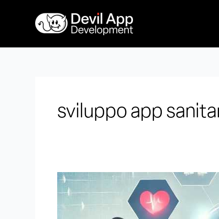
Vai
al
contenuto
sviluppo app sanita
App
per
la
Sanità: