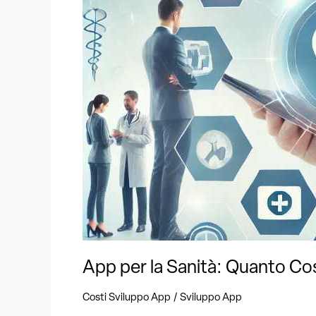
Quanto
Costa
Svilupparle
e
Quali
Sono
le
Funzionalità
Richieste
?
App per la Sanità: Quanto Cos
/
Costi Sviluppo App
Sviluppo App