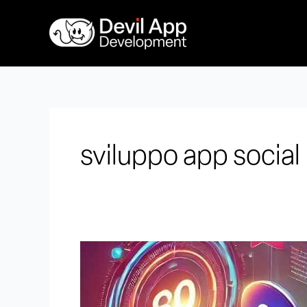
Vai
al
contenuto
sviluppo app social
Quanto
costa
creare
un’app