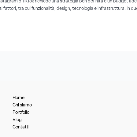
stagram o TikTok richiede una strategia ben definita e un budget adeg
fattori, tra cui funzionalità, design, tecnologia e infrastruttura. In que
Home
Chi siamo
Portfolio
Blog
Contatti