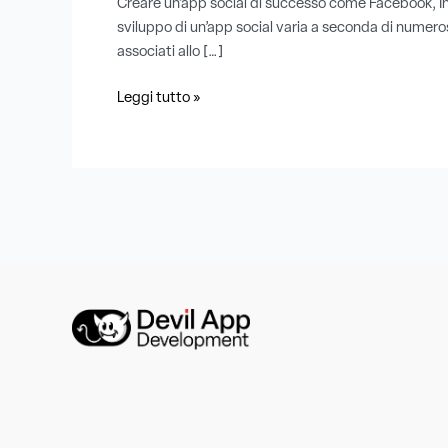
Creare un’app social di successo come Facebook, In
sviluppo di un’app social varia a seconda di numerosi 
associati allo […]
Leggi tutto »