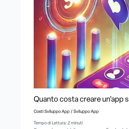
social
?
Guida
dettagliata
ai
costi
di
sviluppo
Quanto costa creare un’app soc
/
Costi Sviluppo App
Sviluppo App
Tempo di Lettura:
2
minuti