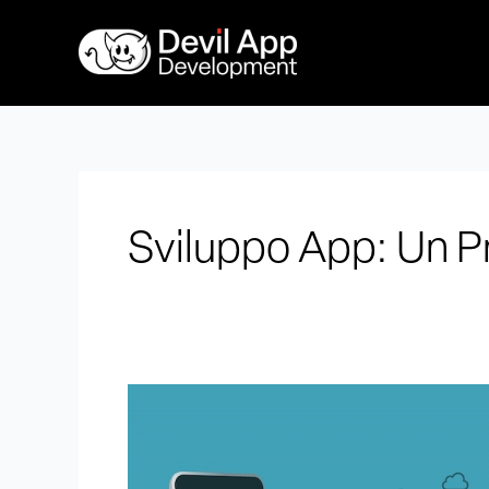
Vai
al
contenuto
Sviluppo App: Un P
Sviluppo
App:
Un
Processo