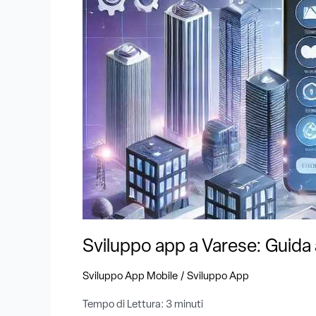
Guida
alla
scelta
del
partner
giusto
Sviluppo app a Varese: Guida a
/
Sviluppo App Mobile
Sviluppo App
Tempo di Lettura:
3
minuti