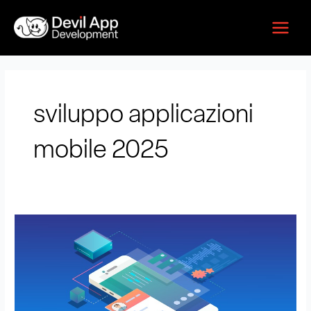
Vai
Main
al
Menu
contenuto
sviluppo applicazioni
mobile 2025
Quanto
costa
sviluppare
un’App
nel
2025: