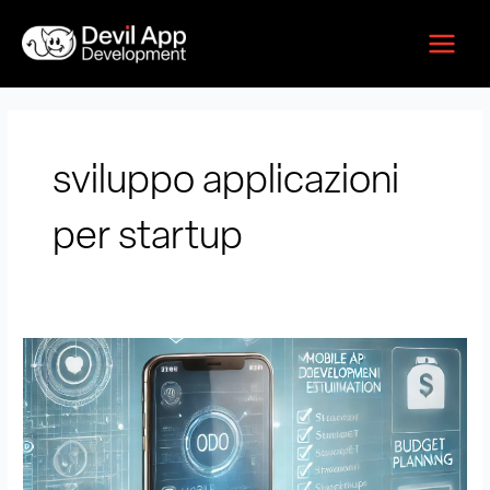
Vai
Main
al
Menu
contenuto
sviluppo applicazioni
per startup
Quanto
costa
fare
un’app
per
startup.