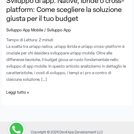
Sviluppo di app. Native, ibride o cross-
scegliere
platform: Come scegliere la soluzione
la
giusta per il tuo budget
soluzione
giusta
/
Sviluppo App Mobile
Sviluppo App
per
il
Tempo di Lettura:
2
minuti
tuo
La scelta tra un’app nativa, un’app ibrida e un’app cross-platform è
budget
cruciale per chi desidera sviluppare un’app mobile. Oltre alle
differenze tecniche, il budget gioca un ruolo fondamentale nello
sviluppo di app mobile. In questo articolo analizziamo in dettaglio le
caratteristiche, i costi di sviluppo, i tempi e i pro e contro di
ciascuna soluzione, […]
Leggi tutto »
Copyright © 2026 Devil App Development LLC