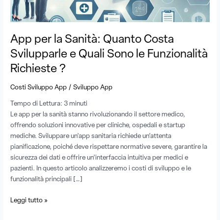
Sono
le
Funzionalità
App per la Sanità: Quanto Costa
Richieste
Svilupparle e Quali Sono le Funzionalità
?
Richieste ?
/
Costi Sviluppo App
Sviluppo App
Tempo di Lettura:
3
minuti
Le app per la sanità stanno rivoluzionando il settore medico,
offrendo soluzioni innovative per cliniche, ospedali e startup
mediche. Sviluppare un’app sanitaria richiede un’attenta
pianificazione, poiché deve rispettare normative severe, garantire la
sicurezza dei dati e offrire un’interfaccia intuitiva per medici e
pazienti. In questo articolo analizzeremo i costi di sviluppo e le
funzionalità principali […]
Leggi tutto »